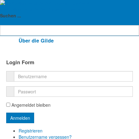
Teil des Titels eingeben
Anzeige #
Internationale Gilde der Knotenmacher e.V.
Suchen ...
Über die Gilde
Login Form
Angemeldet bleiben
Registrieren
Benutzername vergessen?