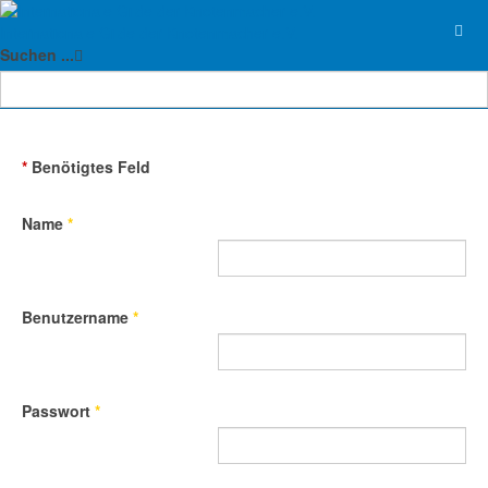
Internationale Gilde der Knotenmacher e.V.
Suchen ...
Benutzerregistrierung
*
Benötigtes Feld
Name
*
Benutzername
*
Passwort
*