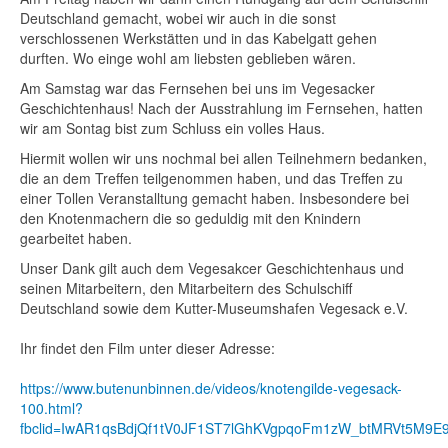
Deutschland gemacht, wobei wir auch in die sonst
verschlossenen Werkstätten und in das
Kabelgatt gehen
durften. Wo einge wohl am liebsten geblieben wären.
Am Samstag war das Fernsehen bei uns im Vegesacker
Geschichtenhaus! Nach der Ausstrahlung im Fernsehen, hatten
wir am Sontag bist zum Schluss ein volles Haus.
Hiermit wollen wir uns nochmal bei allen Teilnehmern bedanken,
die an dem Treffen teilgenommen haben, und das Treffen zu
einer Tollen Veranstalltung gemacht haben. Insbesondere bei
den Knotenmachern die so geduldig mit den Knindern
gearbeitet haben.
Unser Dank gilt auch dem Vegesakcer Geschichtenhaus und
seinen Mitarbeitern, den Mitarbeitern des Schulschiff
Deutschland sowie dem Kutter-Museumshafen Vegesack e.V.
Ihr findet den Film unter dieser Adresse:
https://www.butenunbinnen.de/videos/knotengilde-vegesack-
100.html?
fbclid=IwAR1qsBdjQf1tV0JF1ST7lGhKVgpqoFm1zW_btMRVt5M9E9