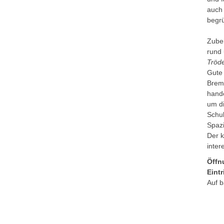
auch
begr
Zube
rund 
Tröd
Gute
Brem
hande
um di
Schu
Spaz
Der k
inter
Öffn
Eintr
Auf b