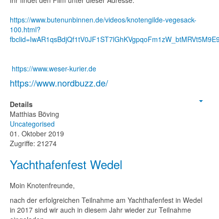
Ihr findet den Film unter dieser Adresse:
https://www.butenunbinnen.de/videos/knotengilde-vegesack-
100.html?
fbclid=IwAR1qsBdjQf1tV0JF1ST7lGhKVgpqoFm1zW_btMRVt5M9E9
https://www.weser-kurier.de
https://www.nordbuzz.de/
Details
Empt
Matthias Böving
Uncategorised
01. Oktober 2019
Zugriffe: 21274
Yachthafenfest Wedel
Moin Knotenfreunde,
nach der erfolgreichen Teilnahme am Yachthafenfest in Wedel
in 2017 sind wir auch in diesem Jahr wieder zur Teilnahme