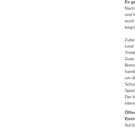
Es ge
Nach 
und f
auch
begr
Zube
rund 
Tröd
Gute
Brem
hande
um di
Schu
Spaz
Der k
inter
Öffn
Eintr
Auf b