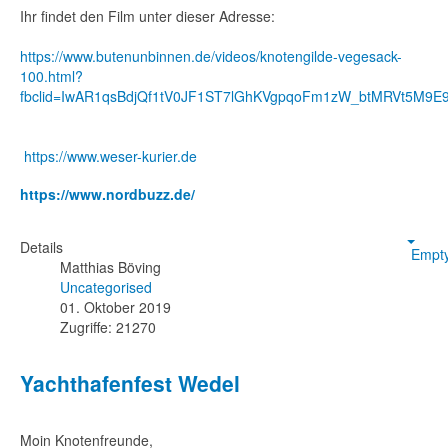
Ihr findet den Film unter dieser Adresse:
https://www.butenunbinnen.de/videos/knotengilde-vegesack-
100.html?
fbclid=IwAR1qsBdjQf1tV0JF1ST7lGhKVgpqoFm1zW_btMRVt5M9E9
https://www.weser-kurier.de
https://www.nordbuzz.de/
Details
Empt
Matthias Böving
Uncategorised
01. Oktober 2019
Zugriffe: 21270
Yachthafenfest Wedel
Moin Knotenfreunde,