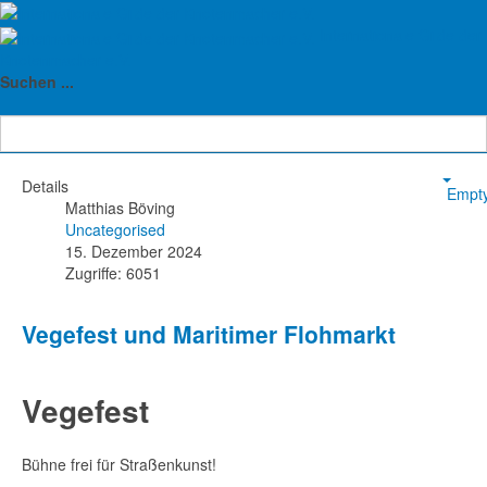
Frohe Feiertage
Internationale Gilde der
Knotenmacher e.V.
Suchen ...
Details
Empt
Matthias Böving
Uncategorised
15. Dezember 2024
Zugriffe: 6051
Vegefest und Maritimer Flohmarkt
Vegefest
Bühne frei für Straßenkunst!