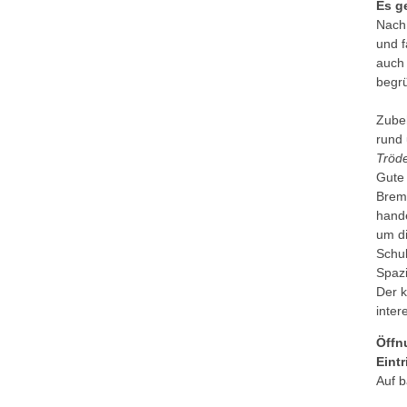
Es ge
Nach 
und f
auch
begr
Zube
rund 
Tröd
Gute
Brem
hande
um di
Schu
Spaz
Der k
inter
Öffn
Eintr
Auf b